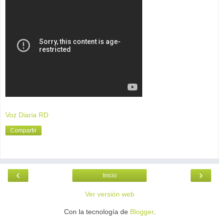
Voz Diaria RD
Compartir
‹
›
Inicio
Ver versión web
Con la tecnología de
Blogger
.