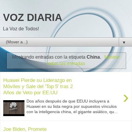
VOZ DIARIA
La Voz de Todos!
▼
Mostrando entradas con la etiqueta
China
.
Mostrar
todas las entradas
Huawei Pierde su Liderazgo en
Móviles y Sale del 'Top 5' tras 2
›
Años de Veto por EE.UU
Dos años después de que EEUU incluyera a
Huawei en su lista negra por supuestos vínculos
con la inteligencia china, el gigante asiático, qu...
Joe Biden, Promete