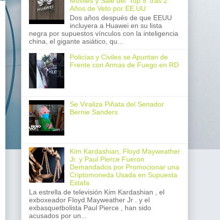
Móviles y Sale del 'Top 5' tras 2
Años de Veto por EE.UU
Dos años después de que EEUU
incluyera a Huawei en su lista
negra por supuestos vínculos con la inteligencia
china, el gigante asiático, qu...
Policías y Civiles se Apuntan de
Frente con Armas de Fuego en RD
Se Viraliza Piñata del Senador
Bernie Sanders
Kim Kardashian, Floyd Mayweather
Jr. y Paul Pierce Fueron
Demandados por Promocionar una
Criptomoneda Usada en Supuesta
Estafa
La estrella de televisión Kim Kardashian , el
exboxeador Floyd Mayweather Jr . y el
exbasquetbolista Paul Pierce , han sido
acusados por un...