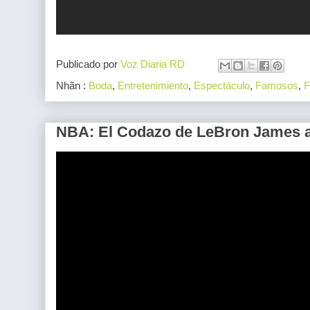
Publicado por
Voz Diaria RD
Nhãn :
Boda
,
Entretenimiento
,
Espectáculo
,
Famosos
,
F
NBA: El Codazo de LeBron James a