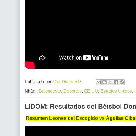
Publicado por
Voz Diaria RD
Nhãn :
Baloncesto
,
Deportes
,
EE.UU
,
Estados Unidos
,
LIDOM: Resultados del Béisbol Do
Resumen Leones del Escogido vs Águilas Cibae