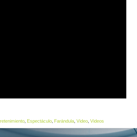
retenimiento
,
Espectáculo
,
Farándula
,
Video
,
Videos