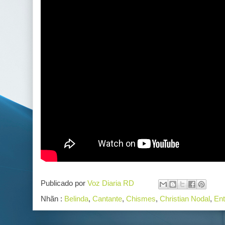
Publicado por
Voz Diaria RD
Nhãn :
Belinda
,
Cantante
,
Chismes
,
Christian Nodal
,
Ent