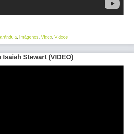
arándula
,
Imágenes
,
Video
,
Videos
 Isaiah Stewart (VIDEO)