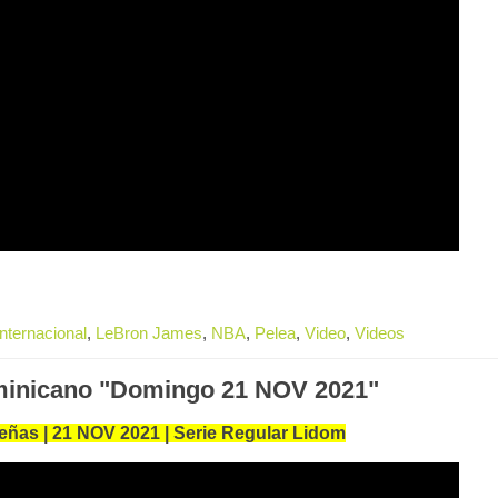
Internacional
,
LeBron James
,
NBA
,
Pelea
,
Video
,
Videos
minicano "Domingo 21 NOV 2021"
ñas | 21 NOV 2021 | Serie Regular Lidom