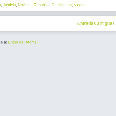
o
,
Justicia
,
Noticias
,
República Dominicana
,
Videos
Entradas antiguas
se a:
Entradas (Atom)