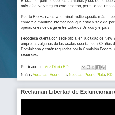
El scanner permite que los camiones y sus contenedor
más efectivo y seguro este proceso, permitiendo inspec
Puerto Rio Haina es la terminal multipropósito más impo
comercio marítimo internacional que entra y sale del pa
operaciones de carga entre Estados Unidos y el país.
Fecodeca
cuenta con sede oficial en la ciudad de New 
empresas, algunas de las cuales cuentan con 30 años d
Dominicana y están reguladas por la Comisión Federal 
seguridad.
Publicado por
Voz Diaria RD
Nhãn :
Aduanas
,
Economía
,
Noticias
,
Puerto Plata
,
RD
,
Reclaman Libertad de Exfuncionari