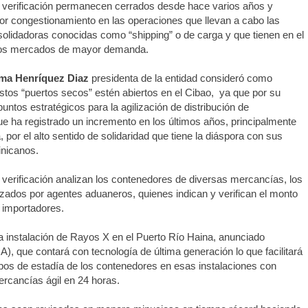
 verificación permanecen cerrados desde hace varios años y
r congestionamiento en las operaciones que llevan a cabo las
lidadoras conocidas como “shipping” o de carga y que tienen en el
los mercados de mayor demanda.
ima Henríquez Diaz
presidenta de la entidad consideró como
stos “puertos secos” estén abiertos en el Cibao, ya que por su
untos estratégicos para la agilización de distribución de
e ha registrado un incremento en los últimos años, principalmente
 por el alto sentido de solidaridad que tiene la diáspora con sus
inicanos.
 verificación analizan los contenedores de diversas mercancías, los
izados por agentes aduaneros, quienes indican y verifican el monto
s importadores.
a instalación de Rayos X en el Puerto Río Haina, anunciado
, que contará con tecnología de última generación lo que facilitará
mpos de estadía de los contenedores en esas instalaciones con
rcancías ágil en 24 horas.