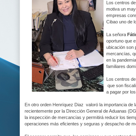
Los centros de
motiva un mayo
empresas conso
Cibao uno de 
La señora
Fát
oportuno que e
ubicación son p
mercancías, qu
en la pandemia,
familiares dom
Los centros de
que son fiscal
a pagar por lo
En otro orden Henríquez Diaz valoró la importancia de l
recientemente por la Dirección General de Aduanas (DGA)
la inspección de mercancías y permitirá reducir los tie
operaciones más eficientes y seguras y despacho de me