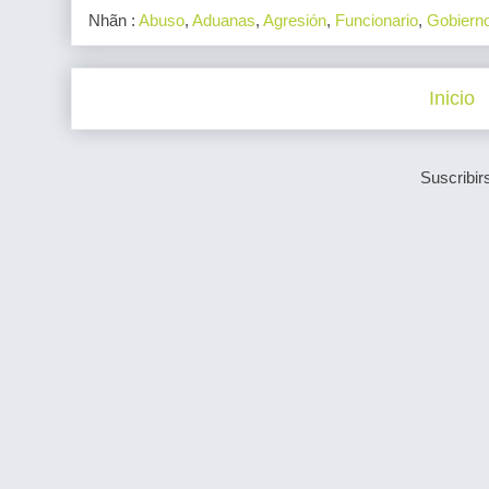
Nhãn :
Abuso
,
Aduanas
,
Agresión
,
Funcionario
,
Gobiern
Inicio
Suscribir